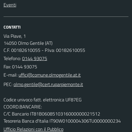
Eventi
CONTATTI
Via Piave, 1
14050 Olmo Gentile (AT)
C.F. 00182610055 - P.Iva: 00182610055
Telefono:
0144 93075
Fax: 0144 93075
E-mail:
PEC:
Codice univoco fatt. elettronica UF87EG
COORD.BANCARIE:
C/C Bancario IT81B0608510316000000021512
Tesoreria Banca d'Italia IT90W0100004306TU0000000234
Ufficio Relazioni con il Pubblico