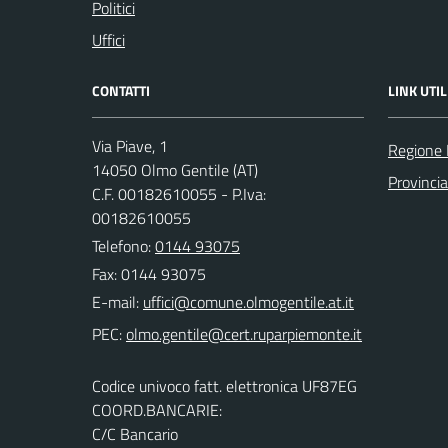
Politici
Uffici
CONTATTI
LINK UTIL
Via Piave, 1
Regione
14050 Olmo Gentile (AT)
Provincia
C.F. 00182610055 - P.Iva:
00182610055
Telefono:
0144 93075
Fax: 0144 93075
E-mail:
PEC:
Codice univoco fatt. elettronica UF87EG
COORD.BANCARIE:
C/C Bancario