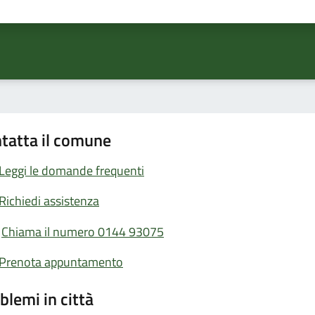
ta 1 stelle su 5
Valuta 2 stelle su 5
Valuta 3 stelle su 5
Valuta 4 stelle su 5
Valuta 5 stelle su 5
tatta il comune
Leggi le domande frequenti
Richiedi assistenza
Chiama il numero 0144 93075
Prenota appuntamento
blemi in città