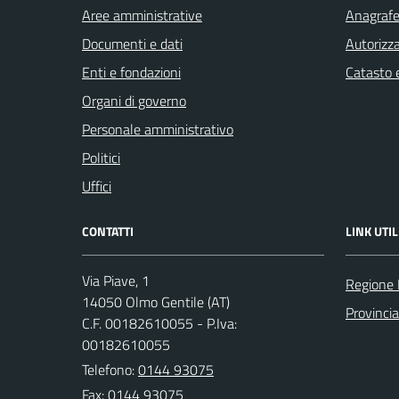
Aree amministrative
Anagrafe 
Documenti e dati
Autorizza
Enti e fondazioni
Catasto e
Organi di governo
Personale amministrativo
Politici
Uffici
CONTATTI
LINK UTIL
Via Piave, 1
Regione
14050 Olmo Gentile (AT)
Provincia
C.F. 00182610055 - P.Iva:
00182610055
Telefono:
0144 93075
Fax: 0144 93075