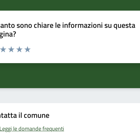
anto sono chiare le informazioni su questa
gina?
a da 1 a 5 stelle la pagina
ta 1 stelle su 5
Valuta 2 stelle su 5
Valuta 3 stelle su 5
Valuta 4 stelle su 5
Valuta 5 stelle su 5
tatta il comune
Leggi le domande frequenti