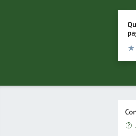
Qu
pa
Valut
Valu
Con