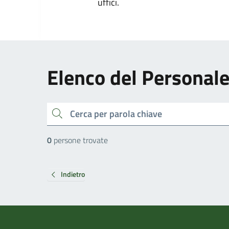
uffici.
Elenco del Personal
cerca
0
persone trovate
Indietro