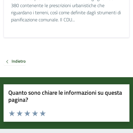
380 contenente le prescrizioni urbanistiche che
riguardano i terreni, così come definite dagli strumenti di
pianificazione comunale. Il CDU...
Indietro
Quanto sono chiare le informazioni su questa
pagina?
Valuta da 1 a 5 stelle la pagina
Valuta 1 stelle su 5
Valuta 2 stelle su 5
Valuta 3 stelle su 5
Valuta 4 stelle su 5
Valuta 5 stelle su 5