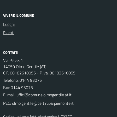
VIVERE IL COMUNE
Luoghi
Eventi
CONTATTI
Via Piave, 1
14050 Olmo Gentile (AT)
C.F. 00182610055 - P.Iva: 00182610055
Telefono:
0144 93075
Fax: 0144 93075
E-mail:
PEC:
Codice univoco fatt. elettronica UF87EG