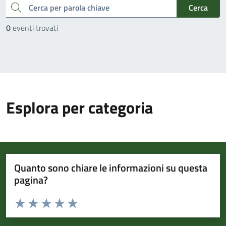
cerca
Cerca
0
eventi trovati
Esplora per categoria
Quanto sono chiare le informazioni su questa
pagina?
Valuta da 1 a 5 stelle la pagina
Valuta 1 stelle su 5
Valuta 2 stelle su 5
Valuta 3 stelle su 5
Valuta 4 stelle su 5
Valuta 5 stelle su 5