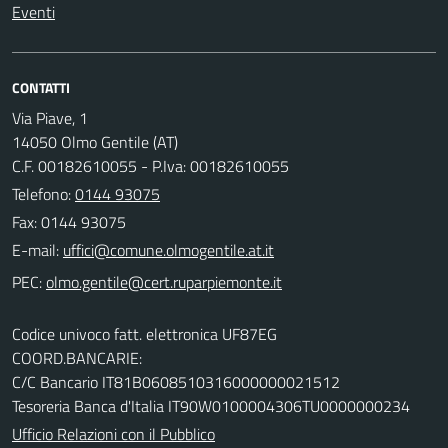
Eventi
CONTATTI
Via Piave, 1
14050 Olmo Gentile (AT)
C.F. 00182610055 - P.Iva: 00182610055
Telefono:
0144 93075
Fax: 0144 93075
E-mail:
PEC:
Codice univoco fatt. elettronica UF87EG
COORD.BANCARIE:
C/C Bancario IT81B0608510316000000021512
Tesoreria Banca d'Italia IT90W0100004306TU0000000234
Ufficio Relazioni con il Pubblico