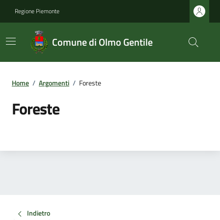
Regione Piemonte
Comune di Olmo Gentile
Home
/
Argomenti
/
Foreste
Foreste
Indietro