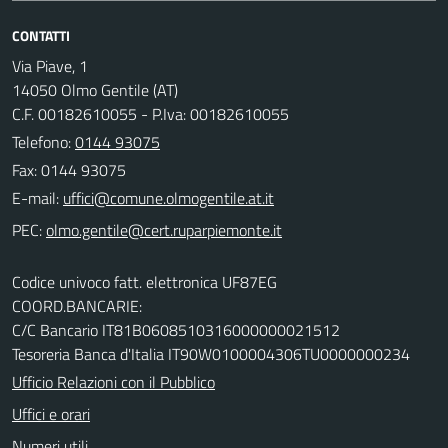
CONTATTI
Via Piave, 1
14050 Olmo Gentile (AT)
C.F. 00182610055 - P.Iva: 00182610055
Telefono:
0144 93075
Fax: 0144 93075
E-mail:
PEC:
Codice univoco fatt. elettronica UF87EG
COORD.BANCARIE:
C/C Bancario IT81B0608510316000000021512
Tesoreria Banca d'Italia IT90W0100004306TU0000000234
Ufficio Relazioni con il Pubblico
Uffici e orari
Numeri utili